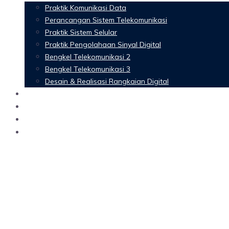
Praktik Komunikasi Data
Perancangan Sistem Telekomunikasi
Praktik Sistem Selular
Praktik Pengolahaan Sinyal Digital
Bengkel Telekomunikasi 2
Bengkel Telekomunikasi 3
Desain & Realisasi Rangkaian Digital
Software
Glossary Telecommunication
Referensi
Blog