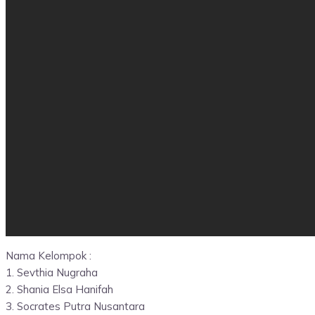
Nama Kelompok :
1. Sevthia Nugraha
2. Shania Elsa Hanifah
3. Socrates Putra Nusantara