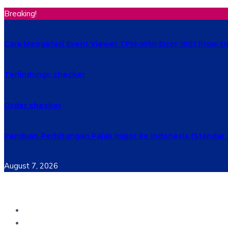
Breaking!
Cara Mengatasi Event Viewer TPM-WMI Error 1801 (How to 
Terlindungi: checker
Order checker
Panduan Perhitungan Pajak Impor ke Indonesia (Standar 
August 7, 2026
Home
Materi Perkuliahan