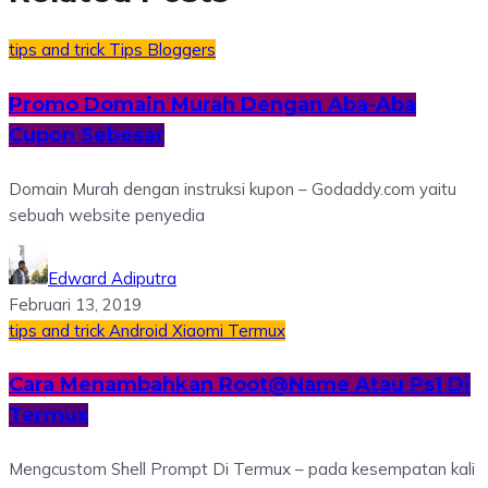
tips and trick
Tips Bloggers
Promo Domain Murah Dengan Aba-Aba
Cupon Sebesar
Domain Murah dengan instruksi kupon – Godaddy.com yaitu
sebuah website penyedia
Edward Adiputra
Februari 13, 2019
tips and trick
Android
Xiaomi
Termux
Cara Menambahkan Root@Name Atau Ps1 Di
Termux
Mengcustom Shell Prompt Di Termux – pada kesempatan kali