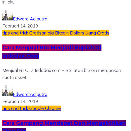
ini aku
Edward Adiputra
Februari 14, 2019
tips and trick
Gratisan aja
Bitcoin
Dollars
Uang Gratis
Cara Menjual Btc Menjadi Rupiah Di
Indodax.Com
Menjual BTC Di Indodax.com – Btc atau bitcoin merupakan
suatu asset
Edward Adiputra
Februari 14, 2019
tips and trick
Google Chrome
Cara Gampang Mendapat Dan Mengaktifkan