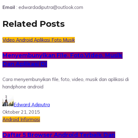
Email
: edwardadiputra@outlook.com
Related Posts
Video
Android
Aplikasi
Foto
Musik
Menyembunyikan File, Foto,Video, Musik
Dan Aplikasi Di
Cara menyembunyikan file, foto, video, musik dan aplikasi di
handphone android
Edward Adiputra
Oktober 21, 2015
Android
Informasi
Daftar 5 Browser Android Terbaik Dan