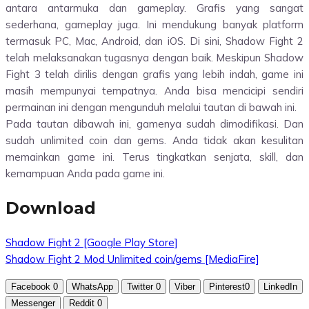
antara antarmuka dan gameplay. Grafis yang sangat
sederhana, gameplay juga. Ini mendukung banyak platform
termasuk PC, Mac, Android, dan iOS. Di sini, Shadow Fight 2
telah melaksanakan tugasnya dengan baik. Meskipun Shadow
Fight 3 telah dirilis dengan grafis yang lebih indah, game ini
masih mempunyai tempatnya. Anda bisa mencicipi sendiri
permainan ini dengan mengunduh melalui tautan di bawah ini.
Pada tautan dibawah ini, gamenya sudah dimodifikasi. Dan
sudah unlimited coin dan gems. Anda tidak akan kesulitan
memainkan game ini. Terus tingkatkan senjata, skill, dan
kemampuan Anda pada game ini.
Download
Shadow Fight 2 [Google Play Store]
Shadow Fight 2 Mod Unlimited coin/gems [MediaFire]
Facebook
0
WhatsApp
Twitter
0
Viber
Pinterest
0
LinkedIn
Messenger
Reddit
0