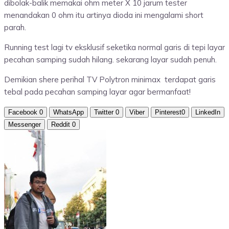
dibolak-balik memakai ohm meter X 10 jarum tester
menandakan 0 ohm itu artinya dioda ini mengalami short
parah.
Running test lagi tv eksklusif seketika normal garis di tepi layar
pecahan samping sudah hilang. sekarang layar sudah penuh.
Demikian shere perihal TV Polytron minimax terdapat garis
tebal pada pecahan samping layar agar bermanfaat!
Facebook
0
WhatsApp
Twitter
0
Viber
Pinterest
0
LinkedIn
Messenger
Reddit
0