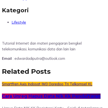
Kategori
Lifestyle
Tutorial Internet dan materi pengajaran bengkel
telekomunikasi, komunikasi data dan lain lain
Email
: edwardadiputra@outlook.com
Related Posts
Smartfren
Axis
Indosat
IM3 Ooredoo
Tri
Telkomsel
XL
Cara Unreg Hapus Data Nik Kk Pendaftaran