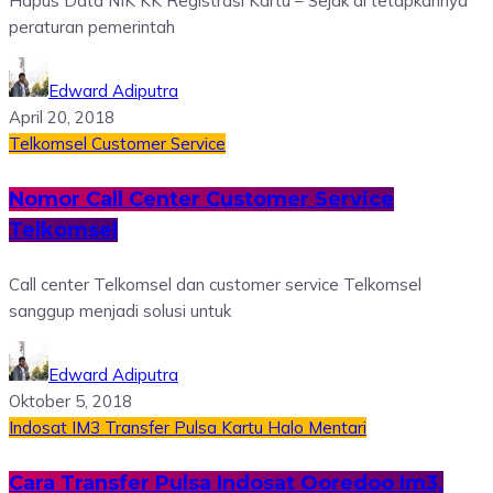
Hapus Data NIK KK Registrasi Kartu – Sejak di tetapkannya
peraturan pemerintah
Edward Adiputra
April 20, 2018
Telkomsel
Customer Service
Nomor Call Center Customer Service
Telkomsel
Call center Telkomsel dan customer service Telkomsel
sanggup menjadi solusi untuk
Edward Adiputra
Oktober 5, 2018
Indosat
IM3
Transfer Pulsa
Kartu Halo
Mentari
Cara Transfer Pulsa Indosat Ooredoo Im3,