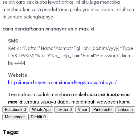
selain cara cek kuota lewat artikel ini aku juga mencoba
membuatkan cara pendaftaran prabayar esia max-d silahkan
di santap selengkapnya :
cara pendaftaran prabayar esia max-d
SMS
Ketik : “Daftar*Nama*Alamat*Tgl_lahir(dd/mm/yyyy)*Type
ID(KTP/SIM)*No.ID*No_Telp_Lain*Email*Password”, kirim
ke 4444
Website
http://max-d.myesia.com/max-d/registrasiprabayar/
Terima kasih sudah membaca artikel
cara cek kuota esia
max-d
terbaru supaya dapat menambah wawasan kamu.
Facebook
0
WhatsApp
Twitter
0
Viber
Pinterest
0
LinkedIn
Messenger
Reddit
0
Tags: