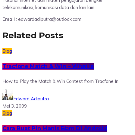
Tutorial Internet dan materi pengajaran bengkel
telekomunikasi, komunikasi data dan lain lain
Email
: edwardadiputra@outlook.com
Related Posts
Blog
Tracfone Match & Win – What Is
How to Play the Match & Win Contest from Tracfone In
Edward Adiputra
Mei 3, 2009
Blog
Cara Buat Pin Manis Bbm Di Android