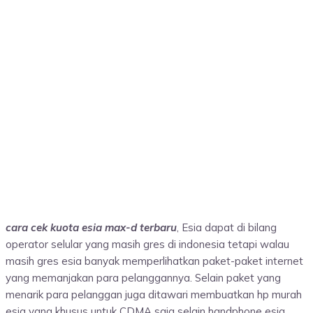
cara cek kuota esia max-d terbaru
, Esia dapat di bilang
operator selular yang masih gres di indonesia tetapi walau
masih gres esia banyak memperlihatkan paket-paket internet
yang memanjakan para pelanggannya. Selain paket yang
menarik para pelanggan juga ditawari membuatkan hp murah
esia yang khusus untuk CDMA saja selain handphone esia