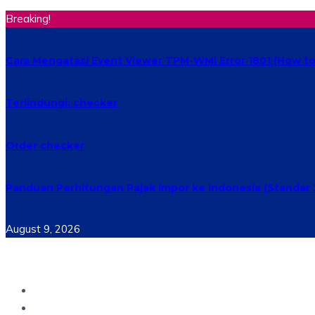
Breaking!
Cara Mengatasi Event Viewer TPM-WMI Error 1801 (How to 
Terlindungi: checker
Order checker
Panduan Perhitungan Pajak Impor ke Indonesia (Standar 
August 9, 2026
Home
Materi Perkuliahan