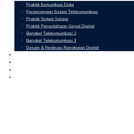
Praktik Komunikasi Data
Perancangan Sistem Telekomunikasi
Praktik Sistem Selular
Praktik Pengolahaan Sinyal Digital
Bengkel Telekomunikasi 2
Bengkel Telekomunikasi 3
Desain & Realisasi Rangkaian Digital
Software
Glossary Telecommunication
Referensi
Blog