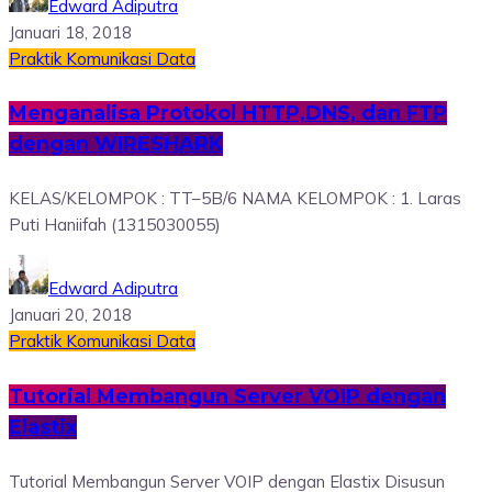
Edward Adiputra
Januari 18, 2018
Praktik Komunikasi Data
Menganalisa Protokol HTTP,DNS, dan FTP
dengan WIRESHARK
KELAS/KELOMPOK : TT–5B/6 NAMA KELOMPOK : 1. Laras
Puti Haniifah (1315030055)
Edward Adiputra
Januari 20, 2018
Praktik Komunikasi Data
Tutorial Membangun Server VOIP dengan
Elastix
Tutorial Membangun Server VOIP dengan Elastix Disusun