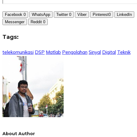
Facebook
0
WhatsApp
Twitter
0
Viber
Pinterest
0
LinkedIn
Messenger
Reddit
0
Tags:
telekomunikasi
DSP
Matlab
Pengolahan
Sinyal
Digital
Teknik
About Author