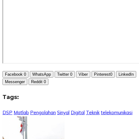
Facebook
0
WhatsApp
Twitter
0
Viber
Pinterest
0
LinkedIn
Messenger
Reddit
0
Tags:
DSP
Matlab
Pengolahan
Sinyal
Digital
Teknik
telekomunikasi