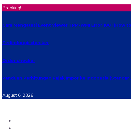
Breaking!
Cara Mengatasi Event Viewer TPM-WMI Error 1801 (How to 
Terlindungi: checker
Order checker
Panduan Perhitungan Pajak Impor ke Indonesia (Standar 
August 6, 2026
Home
Materi Perkuliahan