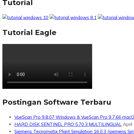
Tutorial
Tutorial Eagle
Postingan Software Terbaru
VueScan Pro 9.8.07 Windows & VueScan Pro 9.7.66 mac
HARD DISK SENTINEL PRO 5.70.3 MULTILINGUAL
April
Siemens Tecnomatix Plant Simulation 16.0.3 (siemens Simu