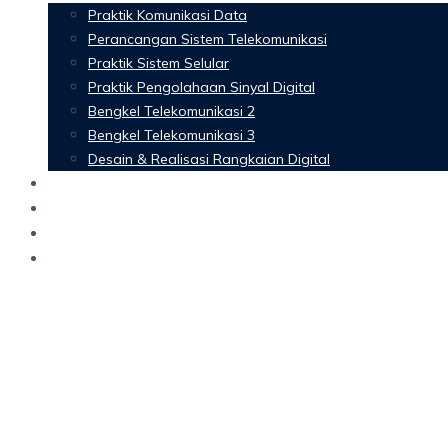
Praktik Komunikasi Data
Perancangan Sistem Telekomunikasi
Praktik Sistem Selular
Praktik Pengolahaan Sinyal Digital
Bengkel Telekomunikasi 2
Bengkel Telekomunikasi 3
Desain & Realisasi Rangkaian Digital
Software
Glossary Telecommunication
Referensi
Blog